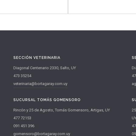
Leptospirosis
S Y CUBIERTAS
SEGURIDAD
MADERAS
CÁLCULO DE DESTETE PRECOZ
TABLA DE PESO SEGÚN PERÍMETRO
SECCIÓN VETERINARIA
S
Diagonal Centenario 2330, Salto, UY
Di
473 35254
47
veterinaria@bortagaray.com.uy
ag
SUCURSAL TOMÁS GOMENSORO
S
Rincón y 25 de Agosto, Tomás Gomensoro, Artigas, UY
25
477 72153
U
091 451 396
47
gomensoro@bortagaray.com.uy
09