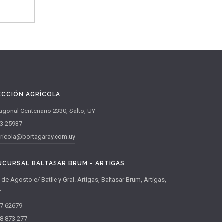
ver más
TALABARTERÍA
 TORÁXICO
ECCIÓN AGRÍCOLA
agonal Centenario 2330, Salto, UY
3 25937
ricola@bortagaray.com.uy
UCURSAL BALTASAR BRUM - ARTIGAS
 de Agosto e/ Batlle y Gral. Artigas, Baltasar Brum, Artigas,
Y
7 62679
8 873 277