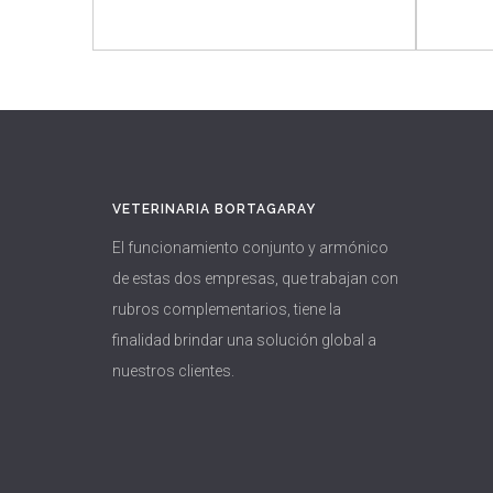
Bloques proteicos/energéticos
Aditivos Vitamínicos
Baños de
Inmersión
COMEDEROS
LUBRICANTE
VETERINARIA BORTAGARAY
El funcionamiento conjunto y armónico
de estas dos empresas, que trabajan con
rubros complementarios, tiene la
finalidad brindar una solución global a
nuestros clientes.