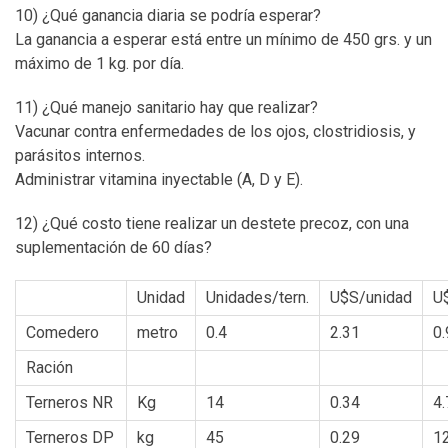
10) ¿Qué ganancia diaria se podría esperar?
La ganancia a esperar está entre un mínimo de 450 grs. y un
máximo de 1 kg. por día.
11) ¿Qué manejo sanitario hay que realizar?
Vacunar contra enfermedades de los ojos, clostridiosis, y
parásitos internos.
Administrar vitamina inyectable (A, D y E).
12) ¿Qué costo tiene realizar un destete precoz, con una
suplementación de 60 días?
Unidad
Unidades/tern.
U$S/unidad
U
Comedero
metro
0.4
2.31
0.
Ración
Terneros NR
Kg
14
0.34
4.
Terneros DP
kg
45
0.29
1