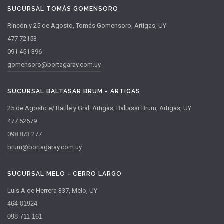
SUCURSAL TOMÁS GOMENSORO
Rincón y 25 de Agosto, Tomás Gomensoro, Artigas, UY
477 72153
091 451 396
gomensoro@bortagaray.com.uy
SUCURSAL BALTASAR BRUM - ARTIGAS
25 de Agosto e/ Batlle y Gral. Artigas, Baltasar Brum, Artigas, UY
477 62679
098 873 277
brum@bortagaray.com.uy
SUCURSAL MELO - CERRO LARGO
Luis A de Herrera 337, Melo, UY
464 01924
098 711 161