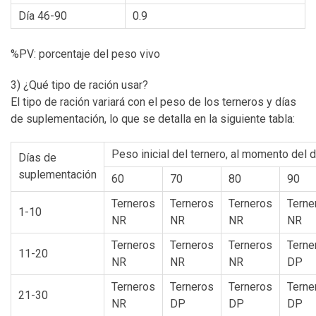
Día 46-90
0.9
%PV: porcentaje del peso vivo
3) ¿Qué tipo de ración usar?
El tipo de ración variará con el peso de los terneros y días
de suplementación, lo que se detalla en la siguiente tabla:
Peso inicial del ternero, al momento del d
Días de
suplementación
60
70
80
90
Terneros
Terneros
Terneros
Terne
1-10
NR
NR
NR
NR
Terneros
Terneros
Terneros
Terne
11-20
NR
NR
NR
DP
Terneros
Terneros
Terneros
Terne
21-30
NR
DP
DP
DP