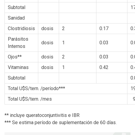
Subtotal
1
Sanidad
Clostridiosis
dosis
2
0.17
0.
Parásitos
dosis
1
0.03
0.
Internos
Ojos**
dosis
2
0.03
0.
Vitaminas
dosis
1
0.42
0.
Subtotal
0.
Total U$S/tern. /período***
1
Total U$S/tern. /mes
9
** incluye queratoconjuntivitis e IBR
*** Se estima período de suplementación de 60 días.