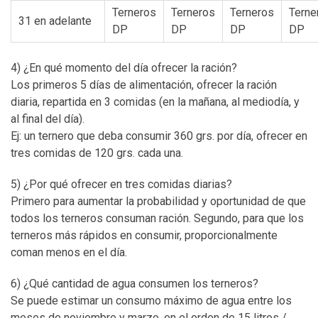
Terneros
Terneros
Terneros
Terne
31 en adelante
DP
DP
DP
DP
4) ¿En qué momento del día ofrecer la ración?
Los primeros 5 días de alimentación, ofrecer la ración
diaria, repartida en 3 comidas (en la mañana, al mediodía, y
al final del día).
Ej: un ternero que deba consumir 360 grs. por día, ofrecer en
tres comidas de 120 grs. cada una.
5) ¿Por qué ofrecer en tres comidas diarias?
Primero para aumentar la probabilidad y oportunidad de que
todos los terneros consuman ración. Segundo, para que los
terneros más rápidos en consumir, proporcionalmente
coman menos en el día.
6) ¿Qué cantidad de agua consumen los terneros?
Se puede estimar un consumo máximo de agua entre los
meses de noviembre y marzo, en el orden de 15 litros /