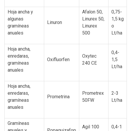
Hoja ancha y
Afalon 50,
0,75-
algunas
Linurex 50,
1,5 kg
Linuron
gramíneas
Linurex
o
anuales
500
Lt/ha
Hoja ancha,
0,4-
enredaras,
Oxytec
Oxifluorfen
1,5
gramíneas
240 CE
Lt/ha
anuales
Hoja ancha,
enredaras,
Prometrex
2-3
Prometrina
gramíneas
50FW
Lt/ha
anuales
Gramíneas
Agil 100
0,4-1
anuales y
Popaquizafop