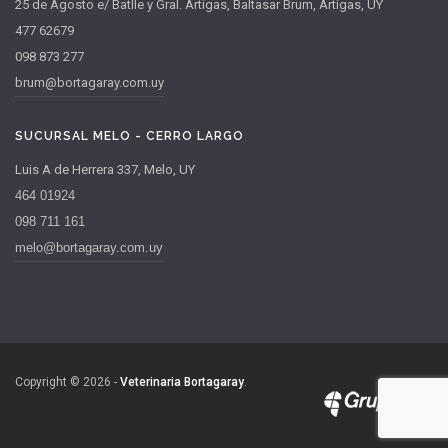
25 de Agosto e/ Batlle y Gral. Artigas, Baltasar Brum, Artigas, UY
477 62679
098 873 277
brum@bortagaray.com.uy
SUCURSAL MELO - CERRO LARGO
Luis A de Herrera 337, Melo, UY
464 01924
098 711 161
melo@bortagaray.com.uy
Copyright © 2026 -
Veterinaria Bortagaray
.