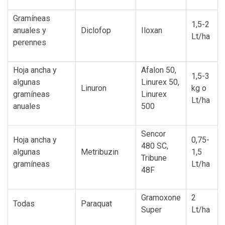
Gramíneas
1,5-2
anuales y
Diclofop
Iloxan
Lt/ha
perennes
Hoja ancha y
Afalon 50,
1,5-3
algunas
Linurex 50,
Linuron
kg o
gramíneas
Linurex
Lt/ha
anuales
500
Sencor
Hoja ancha y
0,75-
480 SC,
algunas
Metribuzin
1,5
Tribune
gramíneas
Lt/ha
48F
Gramoxone
2
Todas
Paraquat
Super
Lt/ha