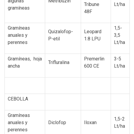
algunas
Metribuzin
Tribune
Lt/ha
gramíneas
48F
Gramíneas
1,5-
Quizalofop-
Leopard
anuales y
3,5
P-etil
1.8 LPU
perennes
Lt/ha
Gramíneas, hoja
Premerlin
3-5
Trifluralina
ancha
600 CE
Lt/ha
CEBOLLA
Gramíneas
1,5-2
anuales y
Diclofop
Iloxan
Lt/ha
perennes