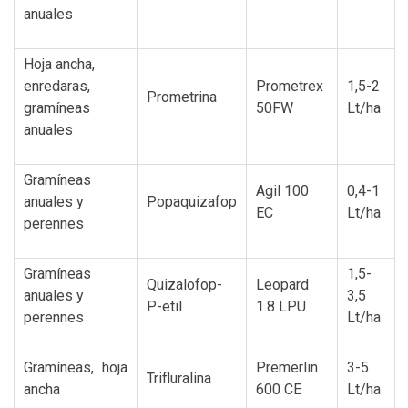
anuales
Hoja ancha,
enredaras,
Prometrex
1,5-2
Prometrina
gramíneas
50FW
Lt/ha
anuales
Gramíneas
Agil 100
0,4-1
anuales y
Popaquizafop
EC
Lt/ha
perennes
Gramíneas
1,5-
Quizalofop-
Leopard
anuales y
3,5
P-etil
1.8 LPU
perennes
Lt/ha
Gramíneas, hoja
Premerlin
3-5
Trifluralina
ancha
600 CE
Lt/ha