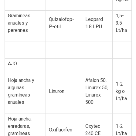
Gramíneas
1,5-
Quizalofop-
Leopard
anuales y
3,5
P-etil
1.8 LPU
perennes
Lt/ha
AJO
Hoja ancha y
Afalon 50,
1-2
algunas
Linurex 50,
Linuron
kg o
gramíneas
Linurex
Lt/ha
anuales
500
Hoja ancha,
enredaras,
Oxytec
1-2
Oxifluorfen
gramíneas
240 CE
Lt/ha