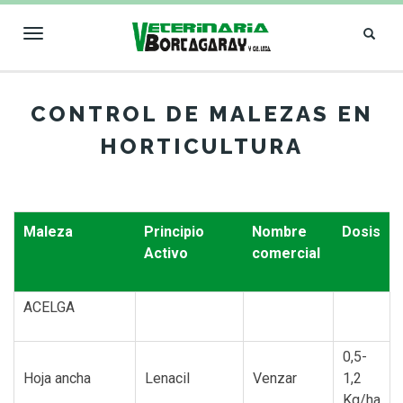
Toggle
navigation
VETERINARIA
CONTROL DE MALEZAS EN
BORTAGARAY
HORTICULTURA
Maleza
Principio
Nombre
Dosis
Activo
comercial
ACELGA
0,5-
Hoja ancha
Lenacil
Venzar
1,2
Kg/ha