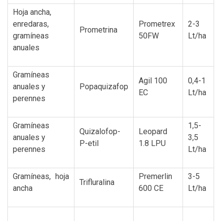
Hoja ancha,
enredaras,
Prometrex
2-3
Prometrina
gramíneas
50FW
Lt/ha
anuales
Gramíneas
Agil 100
0,4-1
anuales y
Popaquizafop
EC
Lt/ha
perennes
Gramíneas
1,5-
Quizalofop-
Leopard
anuales y
3,5
P-etil
1.8 LPU
perennes
Lt/ha
Gramíneas, hoja
Premerlin
3-5
Trifluralina
ancha
600 CE
Lt/ha