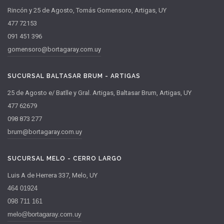
Rincón y 25 de Agosto, Tomás Gomensoro, Artigas, UY
477 72153
091 451 396
gomensoro@bortagaray.com.uy
SUCURSAL BALTASAR BRUM - ARTIGAS
25 de Agosto e/ Batlle y Gral. Artigas, Baltasar Brum, Artigas, UY
477 62679
098 873 277
brum@bortagaray.com.uy
SUCURSAL MELO - CERRO LARGO
Luis A de Herrera 337, Melo, UY
464 01924
098 711 161
melo@bortagaray.com.uy