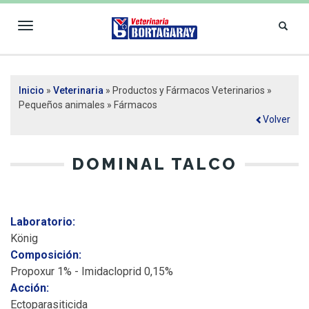
Toggle
navigation
VETERINARIA
Inicio
»
Veterinaria
» Productos y Fármacos Veterinarios »
Se encuentra usted aquí
BORTAGARAY
Pequeños animales » Fármacos
Volver
DOMINAL TALCO
Laboratorio:
König
Composición:
Propoxur 1% - Imidacloprid 0,15%
Acción:
Ectoparasiticida