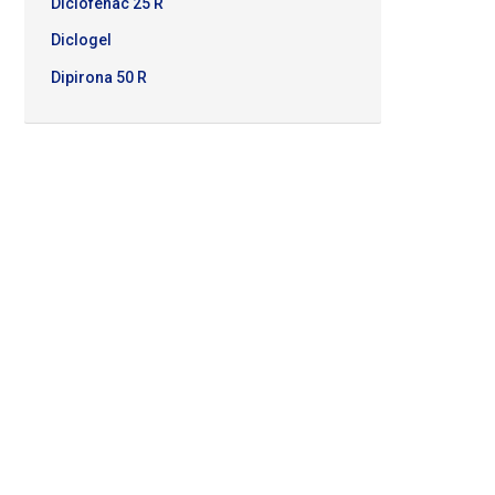
Diclofenac 25 R
ver más
Diclogel
Dipirona 50 R
TALABARTERÍA
 TORÁXICO