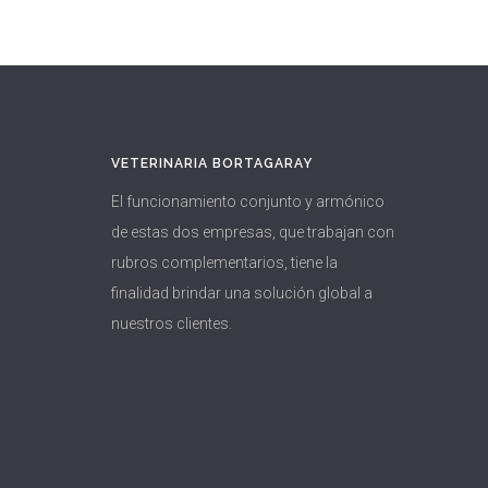
VETERINARIA BORTAGARAY
El funcionamiento conjunto y armónico
de estas dos empresas, que trabajan con
rubros complementarios, tiene la
finalidad brindar una solución global a
nuestros clientes.