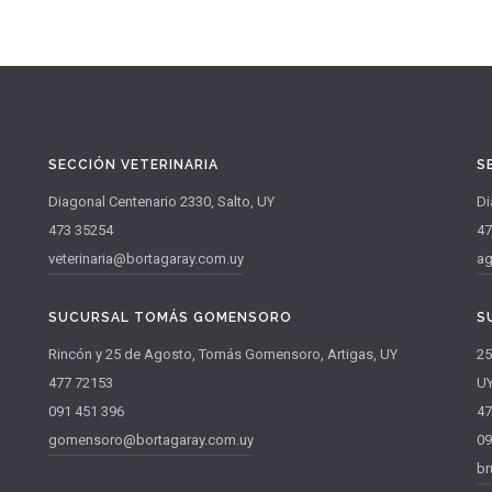
SECCIÓN VETERINARIA
S
Diagonal Centenario 2330, Salto, UY
Di
473 35254
47
veterinaria@bortagaray.com.uy
ag
SUCURSAL TOMÁS GOMENSORO
S
Rincón y 25 de Agosto, Tomás Gomensoro, Artigas, UY
25
477 72153
U
091 451 396
47
gomensoro@bortagaray.com.uy
09
br