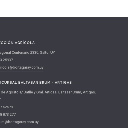
ECCIÓN AGRÍCOLA
agonal Centenario 2330, Salto, UY
3 25937
ricola@bortagaray.com.uy
UCURSAL BALTASAR BRUM - ARTIGAS
 de Agosto e/ Batlle y Gral. Artigas, Baltasar Brum, Artigas,
Y
7 62679
8 873 277
um@bortagaray.com.uy