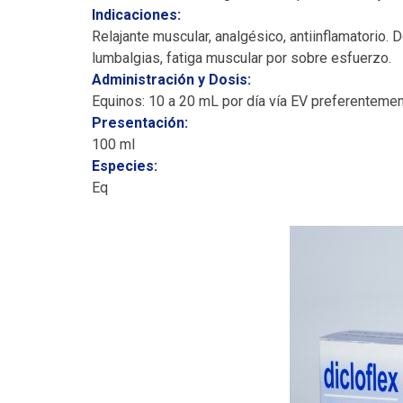
Bloques proteicos/energéticos
Indicaciones:
Aditivos Vitamínicos
Relajante muscular, analgésico, antiinflamatorio.
Baños de
lumbalgias, fatiga muscular por sobre esfuerzo.
Inmersión
Administración y Dosis:
COMEDEROS
LUBRICANTE
Equinos: 10 a 20 mL por día vía EV preferenteme
Presentación:
100 ml
Especies:
Eq