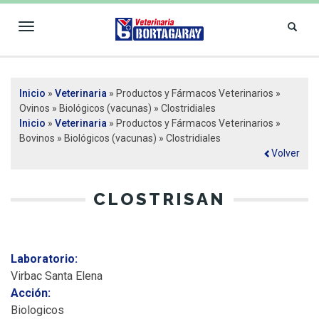
Toggle
navigation
VETERINARIA
Inicio
»
Veterinaria
» Productos y Fármacos Veterinarios »
Se encuentra usted aquí
BORTAGARAY
Ovinos » Biológicos (vacunas) » Clostridiales
Inicio
»
Veterinaria
» Productos y Fármacos Veterinarios »
Bovinos » Biológicos (vacunas) » Clostridiales
Volver
CLOSTRISAN
Laboratorio:
Virbac Santa Elena
Acción:
Biologicos