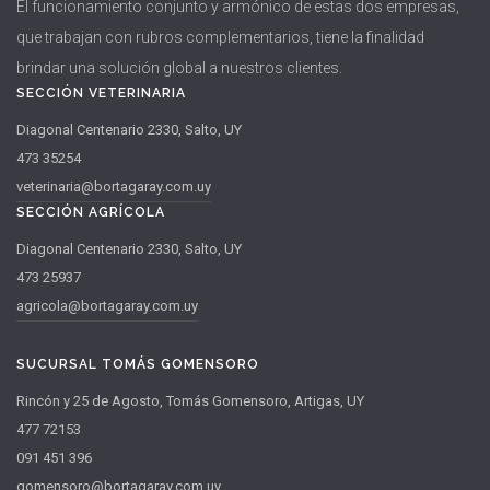
El funcionamiento conjunto y armónico de estas dos empresas,
que trabajan con rubros complementarios, tiene la finalidad
brindar una solución global a nuestros clientes.
SECCIÓN VETERINARIA
Diagonal Centenario 2330, Salto, UY
473 35254
veterinaria@bortagaray.com.uy
SECCIÓN AGRÍCOLA
Diagonal Centenario 2330, Salto, UY
473 25937
agricola@bortagaray.com.uy
SUCURSAL TOMÁS GOMENSORO
Rincón y 25 de Agosto, Tomás Gomensoro, Artigas, UY
477 72153
091 451 396
gomensoro@bortagaray.com.uy